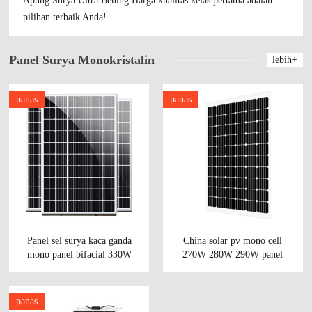
Apung Surya Ultra Bening Harga kualitas kelas pertama adalah
pilihan terbaik Anda!
Panel Surya Monokristalin
lebih+
panas
panas
Panel sel surya kaca ganda
China solar pv mono cell
mono panel bifacial 330W
270W 280W 290W panel
340W 350W modul
bifacial modul PV kaca
fotovolatik.
ganda.
panas