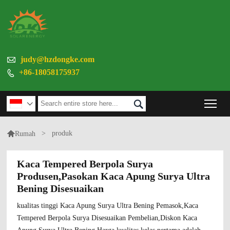

judy@hzdongke.com
+86-18058175937

Tog



>
produk
Rumah
Kaca Tempered Berpola Surya
Produsen,Pasokan Kaca Apung Surya Ultra
Bening Disesuaikan
kualitas tinggi Kaca Apung Surya Ultra Bening Pemasok,Kaca
Tempered Berpola Surya Disesuaikan Pembelian,Diskon Kaca