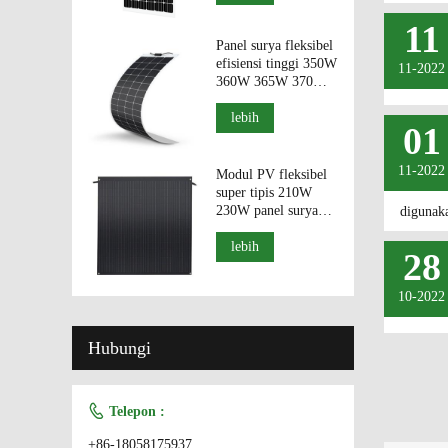
11
Panel surya fleksibel
efisiensi tinggi 350W
11-2022
360W 365W 370W
375W dari Cina
lebih
01
11-2022
Modul PV fleksibel
super tipis 210W
230W panel surya
digunaka
efisiensi tinggi
lebih
28
10-2022
Hubungi

Telepon :
+86-18058175937