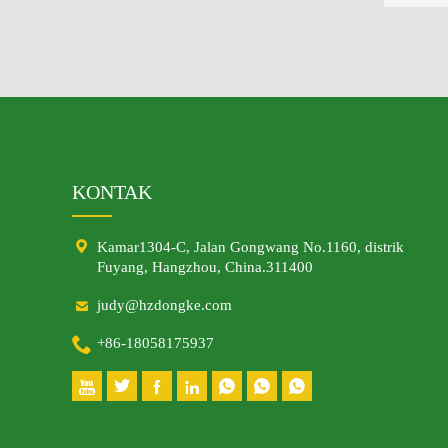
KONTAK

Kamar1304-C, Jalan Gongwang No.1160, distrik
Fuyang, Hangzhou, China.311400

judy@hzdongke.com

+86-18058175937






