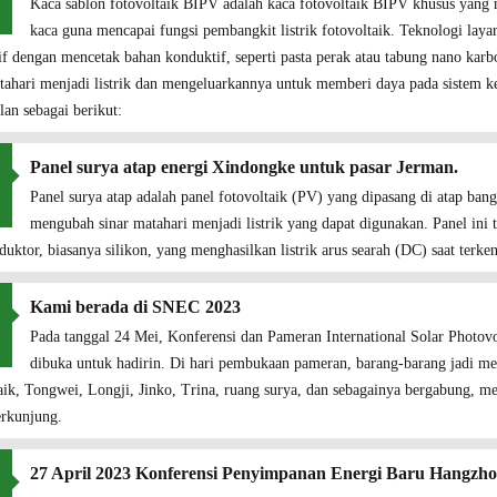
Kaca sablon fotovoltaik BIPV adalah kaca fotovoltaik BIPV khusus yan
kaca guna mencapai fungsi pembangkit listrik fotovoltaik. Teknologi la
f dengan mencetak bahan konduktif, seperti pasta perak atau tabung nano kar
tahari menjadi listrik dan mengeluarkannya untuk memberi daya pada sistem k
an sebagai berikut:
Panel surya atap energi Xindongke untuk pasar Jerman.
Panel surya atap adalah panel fotovoltaik (PV) yang dipasang di atap ba
mengubah sinar matahari menjadi listrik yang dapat digunakan. Panel ini te
uktor, biasanya silikon, yang menghasilkan listrik arus searah (DC) saat terken
Kami berada di SNEC 2023
Pada tanggal 24 Mei, Konferensi dan Pameran International Solar Photov
dibuka untuk hadirin. Di hari pembukaan pameran, barang-barang jadi mel
aik, Tongwei, Longji, Jinko, Trina, ruang surya, dan sebagainya bergabung, m
erkunjung.
27 April 2023 Konferensi Penyimpanan Energi Baru Hangzh