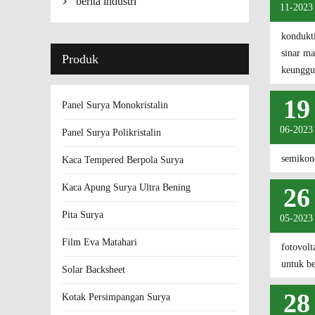
berita industri

11-2023
kondukti
sinar ma
Produk
keunggul
19
Panel Surya Monokristalin
06-2023
Panel Surya Polikristalin
semikond
Kaca Tempered Berpola Surya
Kaca Apung Surya Ultra Bening
26
Pita Surya
05-2023
Film Eva Matahari
fotovolt
untuk b
Solar Backsheet
28
Kotak Persimpangan Surya