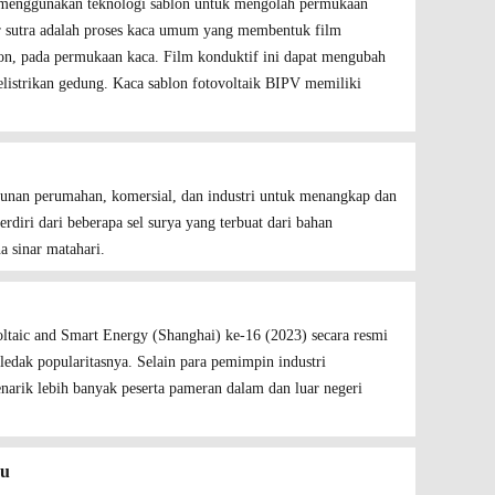
g menggunakan teknologi sablon untuk mengolah permukaan
yar sutra adalah proses kaca umum yang membentuk film
bon, pada permukaan kaca. Film konduktif ini dapat mengubah
elistrikan gedung. Kaca sablon fotovoltaik BIPV memiliki
ngunan perumahan, komersial, dan industri untuk menangkap dan
rdiri dari beberapa sel surya yang terbuat dari bahan
a sinar matahari.
oltaic and Smart Energy (Shanghai) ke-16 (2023) secara resmi
edak popularitasnya. Selain para pemimpin industri
enarik lebih banyak peserta pameran dalam dan luar negeri
ou