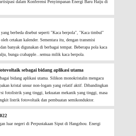
artisipasi dalam Konferensi Penyimpanan Energi Baru Haiju di
a yang berbeda disebut seperti "Kaca berpola", "Kaca timbul"
r oleh cetakan kalender. Sementara itu, dengan transmisi
us dan banyak digunakan di berbagai tempat. Beberapa pola kaca
lju, bunga crabapple...semua milik kaca berpola.
otovoltaik sebagai bidang aplikasi utama
ebagai bidang aplikasi utama. Silikon monokristalin mengacu
akan kristal unsur non-logam yang relatif aktif. Dibandingkan
rsi fotolistrik yang tinggi, kekuatan mekanik yang tinggi, masa
gkit listrik fotovoltaik dan pembuatan semikonduktor.
022
ngan luar negeri di Perpustakaan Siput di Hangzhou. Energi