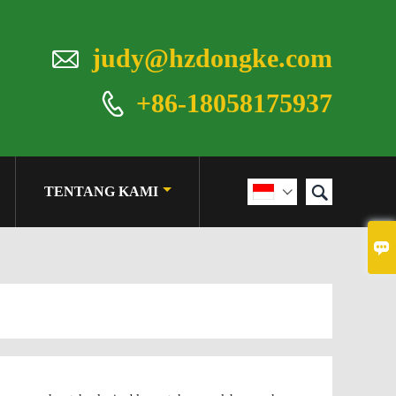

judy@hzdongke.com
+86-18058175937


TENTANG KAMI

