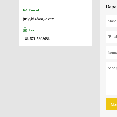
Dapa

E-mail :
judy@hzdongke.com

Fax :
+86-571-58986864
Men