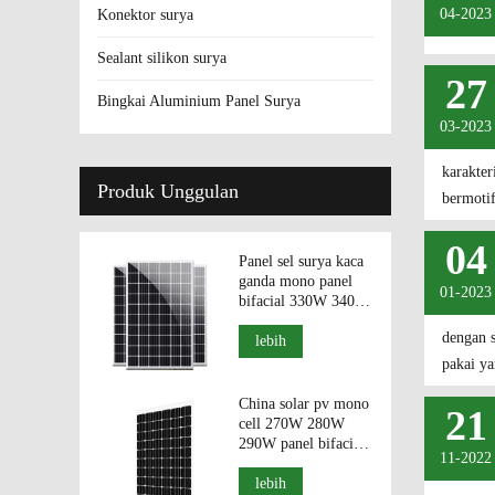
04-2023
Konektor surya
Sealant silikon surya
27
Bingkai Aluminium Panel Surya
03-2023
karakter
Produk Unggulan
bermotif
04
Panel sel surya kaca
ganda mono panel
01-2023
bifacial 330W 340W
350W modul
dengan s
fotovolatik.
lebih
pakai ya
China solar pv mono
21
cell 270W 280W
290W panel bifacial
11-2022
modul PV kaca
ganda.
lebih