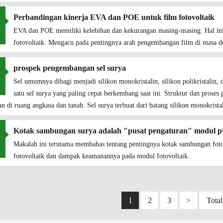
Perbandingan kinerja EVA dan POE untuk film fotovoltaik
EVA dan POE memiliki kelebihan dan kekurangan masing-masing. Hal ini d
fotovoltaik. Mengacu pada pentingnya arah pengembangan film di masa 
prospek pengembangan sel surya
Sel umumnya dibagi menjadi silikon monokristalin, silikon polikristalin, d
satu sel surya yang paling cepat berkembang saat ini. Struktur dan proses
n di ruang angkasa dan tanah. Sel surya terbuat dari batang silikon monokrist
Kotak sambungan surya adalah "pusat pengaturan" modul pv
Makalah ini terutama membahas tentang pentingnya kotak sambungan fotov
fotovoltaik dan dampak keamanannya pada modul fotovoltaik.
1
2
3
>
Total