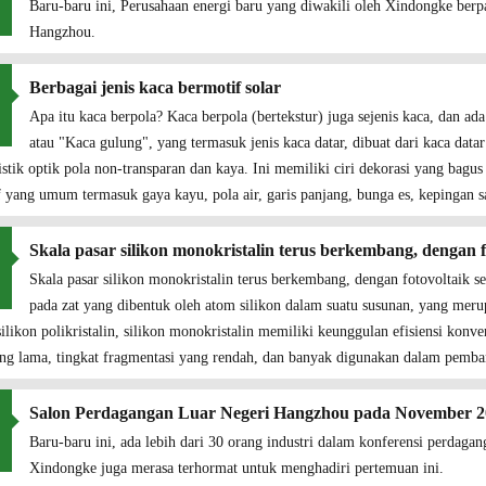
Baru-baru ini, Perusahaan energi baru yang diwakili oleh Xindongke berp
Hangzhou.
Berbagai jenis kaca bermotif solar
Apa itu kaca berpola? Kaca berpola (bertekstur) juga sejenis kaca, dan ad
atau "Kaca gulung", yang termasuk jenis kaca datar, dibuat dari kaca data
istik optik pola non-transparan dan kaya. Ini memiliki ciri dekorasi yang bag
 yang umum termasuk gaya kayu, pola air, garis panjang, bunga es, kepingan sa
Skala pasar silikon monokristalin terus berkembang, dengan f
Skala pasar silikon monokristalin terus berkembang, dengan fotovoltaik s
pada zat yang dibentuk oleh atom silikon dalam suatu susunan, yang merup
ilikon polikristalin, silikon monokristalin memiliki keunggulan efisiensi konve
ng lama, tingkat fragmentasi yang rendah, dan banyak digunakan dalam pemban
Salon Perdagangan Luar Negeri Hangzhou pada November 2
Baru-baru ini, ada lebih dari 30 orang industri dalam konferensi perdaga
Xindongke juga merasa terhormat untuk menghadiri pertemuan ini.