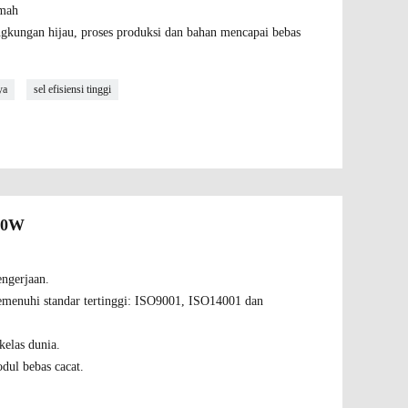
imah
ngkungan hijau, proses produksi dan bahan mencapai bebas
ya
sel efisiensi tinggi
10W
engerjaan.
memenuhi standar tertinggi: ISO9001, ISO14001 dan
 kelas dunia.
ul bebas cacat.