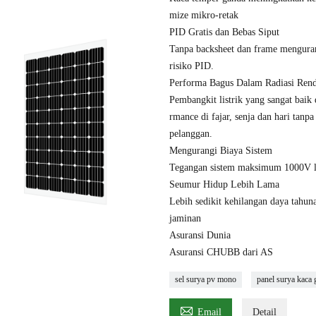
mize mikro-retak
PID Gratis dan Bebas Siput
Tanpa backsheet dan frame menguran
risiko PID.
Performa Bagus Dalam Radiasi Ren
Pembangkit listrik yang sangat baik
rmance di fajar, senja dan hari tanp
pelanggan.
Mengurangi Biaya Sistem
Tegangan sistem maksimum 1000V l
Seumur Hidup Lebih Lama
Lebih sedikit kehilangan daya tahu
jaminan
Asuransi Dunia
Asuransi CHUBB dari AS
sel surya pv mono
panel surya kaca

Email
Detail