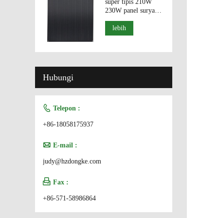
super tipis 210W
230W panel surya
efisiensi tinggi
lebih
Hubungi

Telepon :
+86-18058175937

E-mail :
judy@hzdongke.com

Fax :
+86-571-58986864