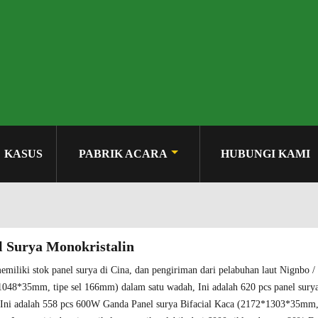
KASUS
PABRIK ACARA
HUBUNGI KAMI
l Surya Monokristalin
miliki stok panel surya di Cina, dan pengiriman dari pelabuhan laut Nignbo /
048*35mm, tipe sel 166mm) dalam satu wadah, Ini adalah 620 pcs panel su
Ini adalah 558 pcs 600W Ganda Panel surya Bifacial Kaca (2172*1303*35mm,