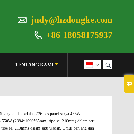

judy@hzdongke.com
+86-18058175937


TENTANG KAMI


 Shanghai. Ini adalah 726 pcs panel surya 455W
rya 550W (2384*1096*35mm, tipe sel 210mm) dalam satu
 tipe sel 210mm) dalam satu wadah, Umur panjang dan