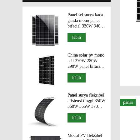
Panel sel surya kaca
ganda mono panel
bifacial 330W 340W
350W modul
fotovolatik.
lebih
China solar pv mono
cell 270W 280W
290W panel bifacial
modul PV kaca
ganda.
lebih
Panel surya fleksibel
efisiensi tinggi 350W
panas
360W 365W 370W
375W dari Cina
lebih
Modul PV fleksibel