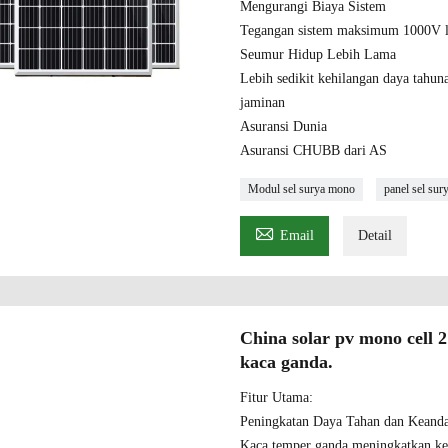
Mengurangi Biaya Sistem
Tegangan sistem maksimum 1000V l
Seumur Hidup Lebih Lama
Lebih sedikit kehilangan daya tahu
jaminan
Asuransi Dunia
Asuransi CHUBB dari AS
Modul sel surya mono
panel sel sur

Email
Detail
China solar pv mono cell
kaca ganda.
Fitur Utama:
Peningkatan Daya Tahan dan Keand
Kaca temper ganda meningkatkan k