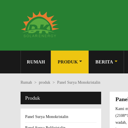
RUMAH
PRODUK
BERITA
Rumah
>
produk
>
Panel Surya Monokristalin
Produk
Pane
Kami me
(2108*1
Panel Surya Monokristalin
wadah, 
Panel Surya Polikristalin