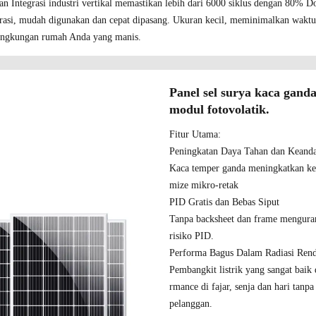
n Integrasi industri vertikal memastikan lebih dari 6000 siklus dengan 80% 
grasi, mudah digunakan dan cepat dipasang. Ukuran kecil, meminimalkan wakt
ingkungan rumah Anda yang manis.
Panel sel surya kaca gan
modul fotovolatik.
Fitur Utama:
Peningkatan Daya Tahan dan Keand
Kaca temper ganda meningkatkan k
mize mikro-retak
PID Gratis dan Bebas Siput
Tanpa backsheet dan frame menguran
risiko PID.
Performa Bagus Dalam Radiasi Ren
Pembangkit listrik yang sangat baik
rmance di fajar, senja dan hari tanp
pelanggan.