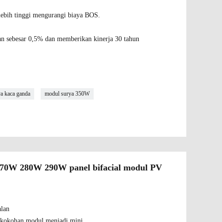
ebih tinggi mengurangi biaya BOS.
nan sebesar 0,5% dan memberikan kinerja 30 tahun
ya kaca ganda
modul surya 350W
 270W 280W 290W panel bifacial modul PV
alan
ekokohan modul menjadi mini