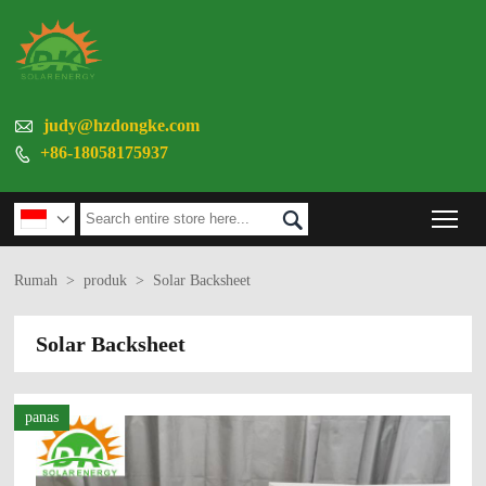

judy@hzdongke.com
+86-18058175937

Tog


Rumah
>
produk
>
Solar Backsheet
Solar Backsheet
panas