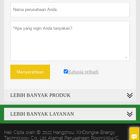
Rahasia pribadi
Menyerahkan
LEBIH BANYAK PRODUK
LEBIH BANYAK LAYANAN
Hak Cipta oleh © 2022 Hangzhou XinDongke Energy

Technology Co., Ltd Alamat Perusahaan: Room1304-C,