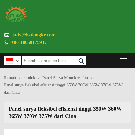

judy@hzdongke.com
+86-18058175937

Tog


Rumah
>
produk
>
Panel Surya Monokristalin
>
Panel surya fleksibel efisiensi tinggi 350W 360W 365W 370W 375W
dari Cina
Panel surya fleksibel efisiensi tinggi 350W 360W
365W 370W 375W dari Cina